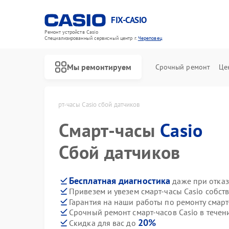
FIX-CASIO
Ремонт устройств Casio
Специализированный cервисный центр г.
Череповец
Мы ремонтируем
Срочный ремонт
Це
sio в Череповце
Смарт-часы Casio сбой датчиков
Смарт-часы
Casio
Ремонт цифровых пианино Casio
Сбой датчиков
Бесплатная диагностика
даже при отказ
Привезем и увезем смарт-часы Casio собст
Гарантия на наши работы по ремонту смарт
Срочный ремонт смарт-часов Casio в течен
20%
Скидка для вас до