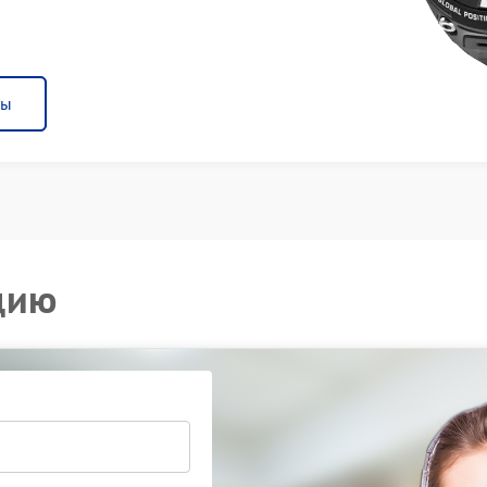
ны
цию