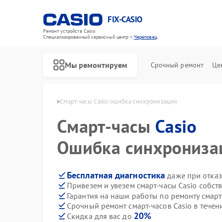
FIX-CASIO
Ремонт устройств Casio
Специализированный cервисный центр г.
Череповец
Мы ремонтируем
Срочный ремонт
Це
в Casio в Череповце
Смарт-часы Casio ошибка синхронизации
Смарт-часы
Casio
Ремонт цифровых пианино Casio
Ошибка синхрониза
Бесплатная диагностика
даже при отказ
Привезем и увезем смарт-часы Casio собст
Гарантия на наши работы по ремонту смарт
Срочный ремонт смарт-часов Casio в течен
20%
Скидка для вас до