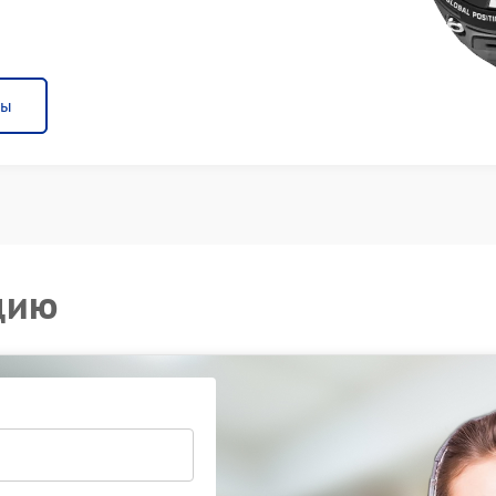
ны
цию