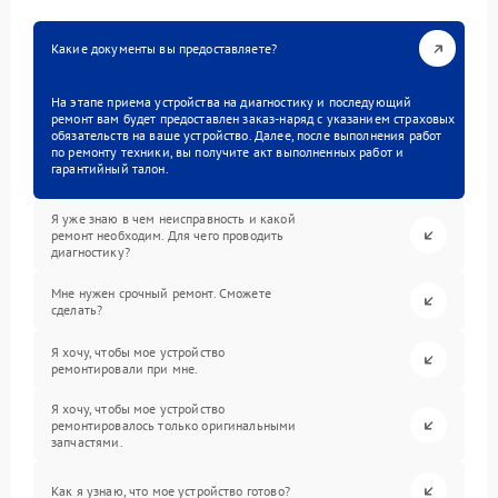
Какие документы вы предоставляете?
На этапе приема устройства на диагностику и последующий
ремонт вам будет предоставлен заказ-наряд с указанием страховых
обязательств на ваше устройство. Далее, после выполнения работ
по ремонту техники, вы получите акт выполненных работ и
гарантийный талон.
Я уже знаю в чем неисправность и какой
ремонт необходим. Для чего проводить
диагностику?
Мне нужен срочный ремонт. Сможете
сделать?
Я хочу, чтобы мое устройство
ремонтировали при мне.
Я хочу, чтобы мое устройство
ремонтировалось только оригинальными
запчастями.
Как я узнаю, что мое устройство готово?