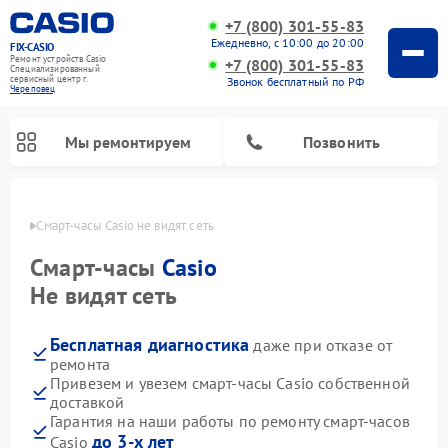
+7 (800) 301-55-83
Ежедневно, с 10:00 до 20:00
FIX-CASIO
Ремонт устройств Casio
+7 (800) 301-55-83
Специализированный
cервисный центр г.
Звонок бесплатный по РФ
Череповец
Мы ремонтируем
Позвонить
повце
Смарт-часы Casio не видят сеть
Смарт-часы
Casio
Не видят сеть
Ремонт цифровых пианино Casio
Бесплатная диагностика
даже при отказе от
ремонта
Привезем и увезем смарт-часы Casio собственной
доставкой
Гарантия на наши работы по ремонту смарт-часов
до 3-х лет
Casio