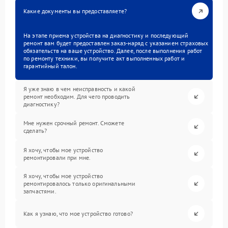
Какие документы вы предоставляете?
На этапе приема устройства на диагностику и последующий
ремонт вам будет предоставлен заказ-наряд с указанием страховых
обязательств на ваше устройство. Далее, после выполнения работ
по ремонту техники, вы получите акт выполненных работ и
гарантийный талон.
Я уже знаю в чем неисправность и какой
ремонт необходим. Для чего проводить
диагностику?
Мне нужен срочный ремонт. Сможете
сделать?
Я хочу, чтобы мое устройство
ремонтировали при мне.
Я хочу, чтобы мое устройство
ремонтировалось только оригинальными
запчастями.
Как я узнаю, что мое устройство готово?