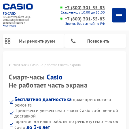
+7 (800) 301-55-83
Ежедневно, с 10:00 до 20:00
FIX-CASIO
Ремонт устройств Casio
+7 (800) 301-55-83
Специализированный
cервисный центр г.
Звонок бесплатный по РФ
Череповец
Мы ремонтируем
Позвонить
повце
Смарт-часы Casio не работает часть экрана
Смарт-часы
Casio
Не работает часть экрана
Ремонт цифровых пианино Casio
Бесплатная диагностика
даже при отказе от
ремонта
Привезем и увезем смарт-часы Casio собственной
доставкой
Гарантия на наши работы по ремонту смарт-часов
до 3-х лет
Casio