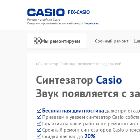
FIX-CASIO
Ремонт устройств Casio
Специализированный cервисный центр г.
Череповец
Мы ремонтируем
Срочный ремонт
Це
в Casio в Череповце
Синтезатор Casio звук появляется с задержкой
Синтезатор
Casio
Ремонт цифровых пианино Casio
Звук появляется с 
Бесплатная диагностика
даже при отказ
Привезем и увезем синтезатор Casio собст
Гарантия на наши работы по ремонту синте
Срочный ремонт синтезаторов Casio в тече
20%
Скидка для вас до