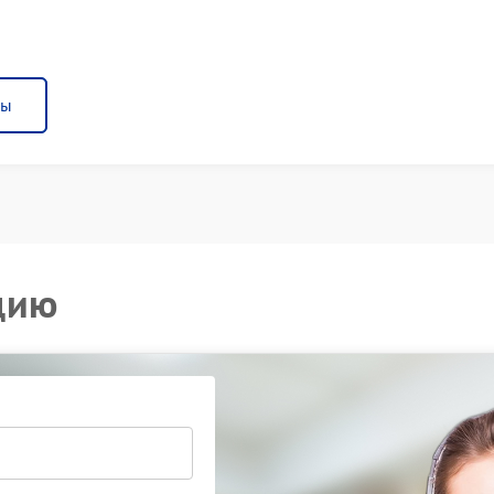
ны
цию