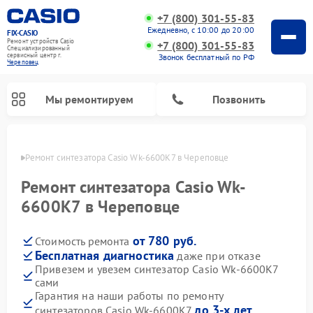
+7 (800) 301-55-83
Ежедневно, с 10:00 до 20:00
FIX-CASIO
Ремонт устройств Casio
+7 (800) 301-55-83
Специализированный
cервисный центр г.
Звонок бесплатный по РФ
Череповец
Мы ремонтируем
Позвонить
повце
Ремонт синтезатора Casio Wk-6600K7 в Череповце
Ремонт синтезатора Casio Wk-
6600K7 в Череповце
Ремонт цифровых пианино Casio
от 780 руб.
Стоимость ремонта
Бесплатная диагностика
даже при отказе
Привезем и увезем синтезатор Casio Wk-6600K7
сами
Гарантия на наши работы по ремонту
до 3-х лет
синтезаторов Casio Wk-6600K7