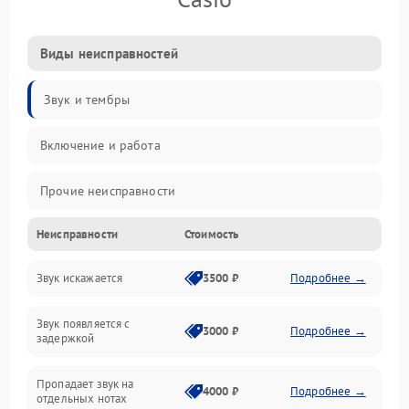
Виды неисправностей
Звук и тембры
Включение и работа
Прочие неисправности
Неисправности
Стоимость
Управление и электроника
Звук искажается
3500 ₽
Подробнее →
Клавиатура
Звук появляется с
Подключения и интерфейсы
3000 ₽
Подробнее →
задержкой
Эффекты и функции
Пропадает звук на
4000 ₽
Подробнее →
отдельных нотах