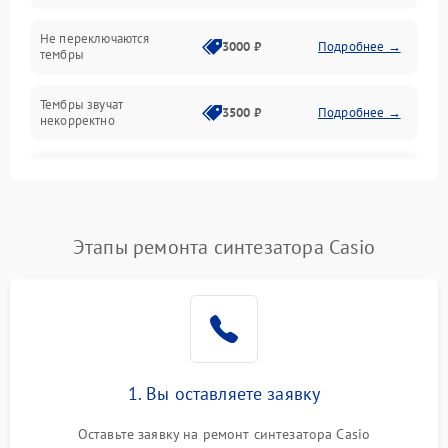
Механические повреждения
Не переключаются
3000 ₽
Подробнее →
тембры
Оптика
Тембры звучат
Электроника
3500 ₽
Подробнее →
некорректно
Аудио
Самопроизвольно
2800 ₽
Подробнее →
меняется громкость
Программное обеспечение
Этапы ремонта синтезатора Casio
1. Вы оставляете заявку
Оставьте заявку на ремонт синтезатора Casio