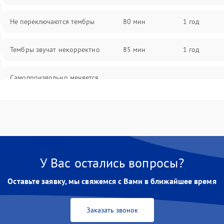
Не переключаются тембры
80 мин
1 год
Тембры звучат некорректно
85 мин
1 год
Самопроизвольно меняется
85 мин
1 год
громкость
У Вас остались вопросы?
Оставьте заявку, мы свяжемся с Вами в ближайшее время
Заказать звонок