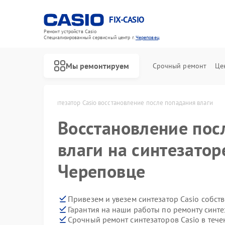
FIX-CASIO
Ремонт устройств Casio
Специализированный cервисный центр г.
Череповец
Мы ремонтируем
Срочный ремонт
Це
sio в Череповце
Синтезатор Casio восстановление после попадания влаги
Восстановление пос
Ремонт цифровых пианино Casio
влаги на синтезаторе
Череповце
Привезем и увезем синтезатор Casio собст
Гарантия на наши работы по ремонту синте
Срочный ремонт синтезаторов Casio в тече