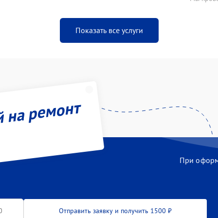
Показать все услуги
й на ремонт
При оформл
Отправить заявку и получить 1500 ₽