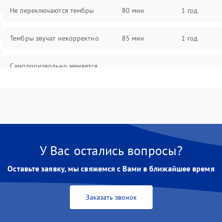
Не переключаются тембры
80 мин
1 год
Тембры звучат некорректно
85 мин
1 год
Самопроизвольно меняется
85 мин
1 год
громкость
У Вас остались вопросы?
Оставьте заявку, мы свяжемся с Вами в ближайшее время
Заказать звонок