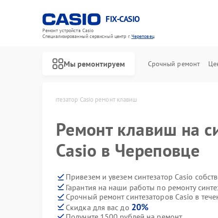
FIX-CASIO
Ремонт устройств Casio
Специализированный cервисный центр г.
Череповец
Мы ремонтируем
Срочный ремонт
Це
sio в Череповце
Синтезатор Casio ремонт клавиш
Ремонт клавиш на с
Ремонт цифровых пианино Casio
Casio в Череповце
Привезем и увезем синтезатор Casio собст
Гарантия на наши работы по ремонту синте
Срочный ремонт синтезаторов Casio в тече
20%
Скидка для вас до
Получите 1500 рублей на ремонт