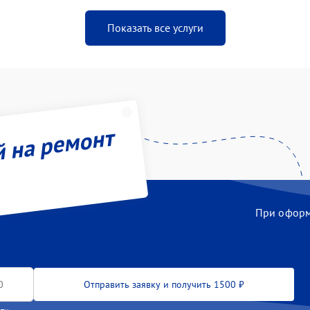
Показать все услуги
й на ремонт
При оформл
Отправить заявку и получить 1500 ₽