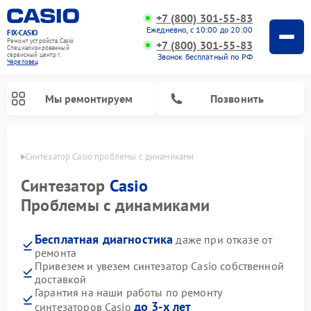
+7 (800) 301-55-83
Ежедневно, с 10:00 до 20:00
FIX-CASIO
Ремонт устройств Casio
+7 (800) 301-55-83
Специализированный
cервисный центр г.
Звонок бесплатный по РФ
Череповец
Мы ремонтируем
Позвонить
повце
Синтезатор Casio проблемы с динамиками
Синтезатор
Casio
Проблемы с динамиками
Ремонт цифровых пианино Casio
Бесплатная диагностика
даже при отказе от
ремонта
Привезем и увезем синтезатор Casio собственной
доставкой
Гарантия на наши работы по ремонту
до 3-х лет
синтезаторов Casio