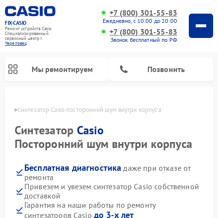
+7 (800) 301-55-83
Ежедневно, с 10:00 до 20:00
FIX-CASIO
Ремонт устройств Casio
+7 (800) 301-55-83
Специализированный
cервисный центр г.
Звонок бесплатный по РФ
Череповец
Мы ремонтируем
Позвонить
повце
Синтезатор Casio посторонний шум внутри корпуса
Синтезатор
Casio
Посторонний шум внутри корпуса
Ремонт цифровых пианино Casio
Бесплатная диагностика
даже при отказе от
ремонта
Привезем и увезем синтезатор Casio собственной
доставкой
Гарантия на наши работы по ремонту
до 3-х лет
синтезаторов Casio