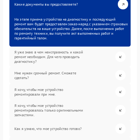
Какие документы вы предоставляете?
На этапе приема устройства на диагностику и последующий
ремонт вам будет предоставлен заказ-наряд с указанием страховых
обязательств на ваше устройство. Далее, после выполнения работ
по ремонту техники, вы получите акт выполненных работ и
гарантийный талон.
Я уже знаю в чем неисправность и какой
ремонт необходим. Для чего проводить
диагностику?
Мне нужен срочный ремонт. Сможете
сделать?
Я хочу, чтобы мое устройство
ремонтировали при мне.
Я хочу, чтобы мое устройство
ремонтировалось только оригинальными
запчастями.
Как я узнаю, что мое устройство готово?