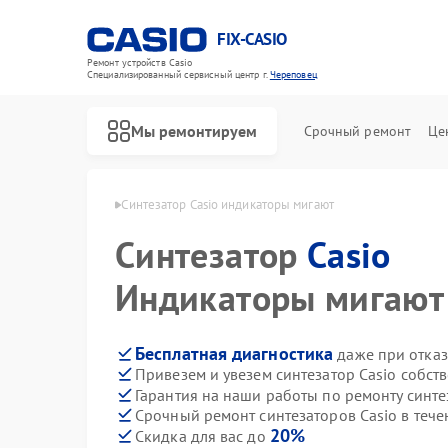
FIX-CASIO
Ремонт устройств Casio
Специализированный cервисный центр г.
Череповец
Мы ремонтируем
Срочный ремонт
Це
в Casio в Череповце
Синтезатор Casio индикаторы мигают
Синтезатор
Casio
Ремонт цифровых пианино Casio
Индикаторы мигают
Бесплатная диагностика
даже при отказ
Привезем и увезем синтезатор Casio собст
Гарантия на наши работы по ремонту синте
Срочный ремонт синтезаторов Casio в тече
20%
Скидка для вас до