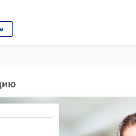
ны
цию