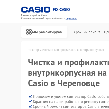
FIX-CASIO
Ремонт устройств Casio
Специализированный cервисный центр г.
Череповец
Мы ремонтируем
Срочный ремонт
Це
sio в Череповце
Синтезатор Casio чистка и профилактика внутрикорпусная
Чистка и профилакт
Ремонт цифровых пианино Casio
внутрикорпусная на
Casio в Череповце
Привезем и увезем синтезатор Casio собст
Гарантия на наши работы по ремонту синте
Срочный ремонт синтезаторов Casio в тече