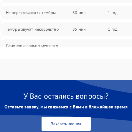
Не переключаются тембры
80 мин
1 год
Тембры звучат некорректно
85 мин
1 год
Самопроизвольно меняется
85 мин
1 год
громкость
У Вас остались вопросы?
Оставьте заявку, мы свяжемся с Вами в ближайшее время
Заказать звонок