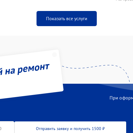
Показать все услуги
й на ремонт
При оформл
Отправить заявку и получить 1500 ₽