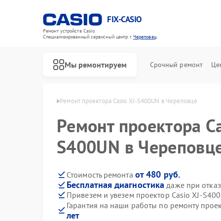
FIX-CASIO
Ремонт устройств Casio
Специализированный cервисный центр г.
Череповец
Мы ремонтируем
Срочный ремонт
Це
в Casio в Череповце
Ремонт проектора Casio XJ-S400UN в Череповце
Ремонт проектора Ca
Ремонт цифровых пианино Casio
S400UN в Череповц
от 480 руб.
Стоимость ремонта
Бесплатная диагностика
даже при отказ
Привезем и увезем проектор Casio XJ-S40
Гарантия на наши работы по ремонту прое
лет