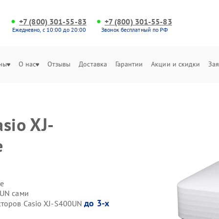
+7 (800) 301-55-83
+7 (800) 301-55-83
Ежедневно, с 10:00 до 20:00
Звонок бесплатный по РФ
ны
О нас
Отзывы
Доставка
Гарантии
Акции и скидки
Зая
sio XJ-
е
е
0UN сами
до 3-х
кторов Casio XJ-S400UN