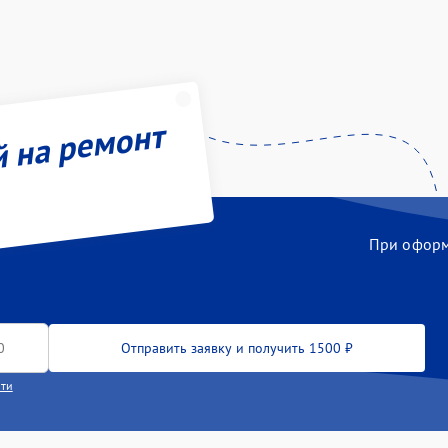
й на ремонт
При оформл
Отправить заявку и получить 1500 ₽
сти