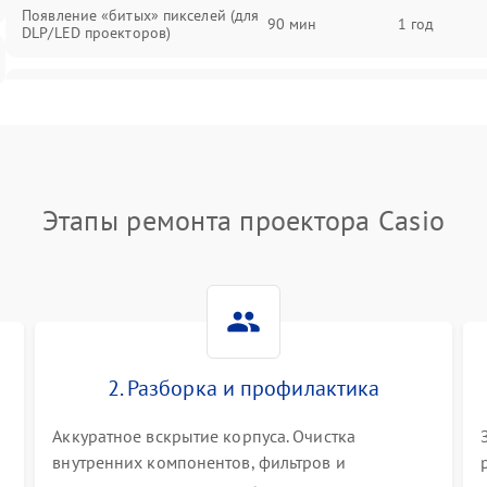
Появление «битых» пикселей (для
90 мин
1 год
DLP/LED проекторов)
Залипание изображения (image
85 мин
1 год
retention)
Нестабильная яркость или
80 мин
1 год
контраст
Этапы ремонта проектора Casio
Неравномерная подсветка экрана
85 мин
1 год
Не работает автоматическая
80 мин
1 год
коррекция трапеции (Keystone)
2. Разборка и профилактика
Проблемы с масштабированием
80 мин
1 год
изображения
Аккуратное вскрытие корпуса. Очистка
внутренних компонентов, фильтров и