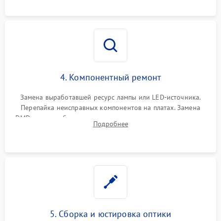
осциллографа.
4. Компонентный ремонт
Замена выработавшей ресурс лампы или LED-источника.
Перепайка неисправных компонентов на платах. Замена
DMD-чипа при битых пикселях, установка нового цветового
Подробнее
колеса или восстановление сгоревших поляризационных
пленок.
5. Сборка и юстировка оптики