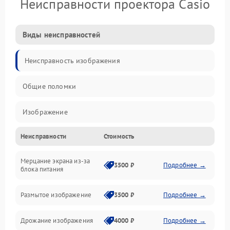
Неисправности проектора Casio
Виды неисправностей
Неисправность изображения
Общие поломки
Изображение
Неисправности
Стоимость
Лампа подсветки
Мерцание экрана из-за
Неисправность управления и интерфейсов
3500 ₽
Подробнее →
блока питания
Прочие неисправности
Размытое изображение
3500 ₽
Подробнее →
Режим работы
Дрожание изображения
4000 ₽
Подробнее →