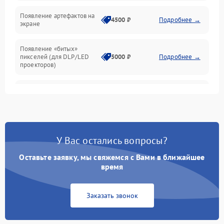
Неисправность звука
Появление артефактов на
4500 ₽
Подробнее →
экране
Появление «битых»
пикселей (для DLP/LED
5000 ₽
Подробнее →
проекторов)
Залипание изображения
4500 ₽
Подробнее →
(image retention)
Нестабильная яркость или
4000 ₽
Подробнее →
контраст
У Вас остались вопросы?
Неравномерная подсветка
Оставьте заявку, мы свяжемся с Вами в ближайшее
4500 ₽
Подробнее →
экрана
время
Не работает
Заказать звонок
автоматическая коррекция
3000 ₽
Подробнее →
трапеции (Keystone)