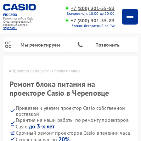
+7 (800) 301-55-83
Ежедневно, с 10:00 до 20:00
FIX-CASIO
Ремонт устройств Casio
+7 (800) 301-55-83
Специализированный
cервисный центр г.
Звонок бесплатный по РФ
Череповец
Мы ремонтируем
Позвонить
повце
Проектор Casio ремонт блока питания
Ремонт блока питания на
проекторе Casio в Череповце
Ремонт цифровых пианино Casio
Привезем и увезем проектор Casio собственной
доставкой
Гарантия на наши работы по ремонту проекторов
до 3-х лет
Casio
Срочный ремонт проекторов Casio в течении часа
20%
Скидка для вас до