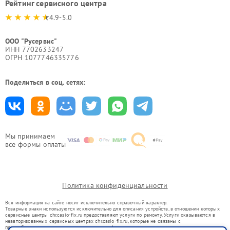
Рейтинг сервисного центра
4.9-5.0
ООО "Русервис"
ИНН 7702633247
ОГРН 1077746335776
Поделиться в соц. сетях:
Мы принимаем
все формы оплаты
Политика конфиденциальности
Вся информация на сайте носит исключительно справочный характер.
Товарные знаки используются исключительно для описания устройств, в отношении которых
сервисные центры chr.casio-fix.ru предоставляют услуги по ремонту. Услуги оказываются в
неавторизованных сервисных центрах chr.casio-fix.ru, которые не связаны с
правообладателями товарных знаков или их официальными представителями.