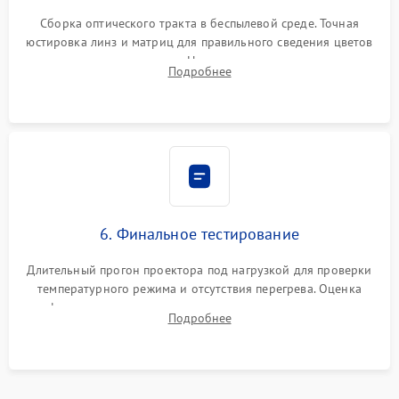
Сборка оптического тракта в беспылевой среде. Точная
юстировка линз и матриц для правильного сведения цветов
и устранения размытия. Надежное подключение всех
Подробнее
шлейфов, установка датчиков и закрытие корпуса
устройства.
6. Финальное тестирование
Длительный прогон проектора под нагрузкой для проверки
температурного режима и отсутствия перегрева. Оценка
фокуса, контрастности и цветопередачи на тестовых
Подробнее
таблицах. Проверка работы всех видеовходов и кнопок
управления.