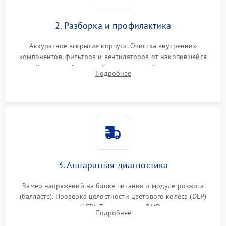
2. Разборка и профилактика
Аккуратное вскрытие корпуса. Очистка внутренних
компонентов, фильтров и вентиляторов от накопившейся
пыли. Визуальный осмотр блока питания, балласта лампы и
Подробнее
материнской платы на наличие прогаров или вздутых
элементов.
3. Аппаратная диагностика
Замер напряжений на блоке питания и модуле розжига
(балласте). Проверка целостности цветового колеса (DLP)
или поляризаторов (LCD). Тестирование DMD-чипа, датчиков
Подробнее
температуры и оптопар с помощью мультиметра и