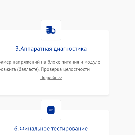
3. Аппаратная диагностика
Замер напряжений на блоке питания и модуле
розжига (балласте). Проверка целостности
цветового колеса (DLP) или поляризаторов (LCD).
Подробнее
Тестирование DMD-чипа, датчиков температуры
и оптопар с помощью мультиметра и
осциллографа.
6. Финальное тестирование