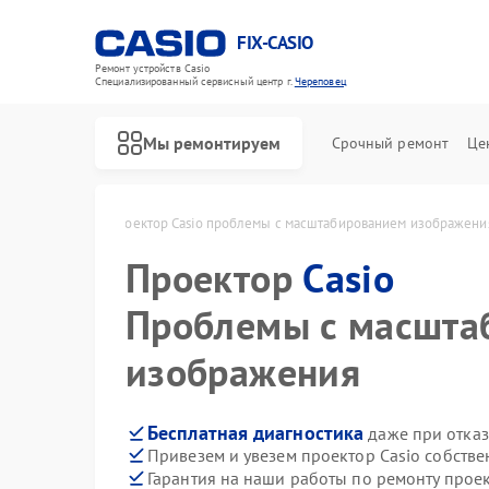
FIX-CASIO
Ремонт устройств Casio
Специализированный cервисный центр г.
Череповец
Мы ремонтируем
Срочный ремонт
Це
sio в Череповце
Проектор Casio проблемы с масштабированием изображени
Проектор
Casio
Ремонт цифровых пианино Casio
Проблемы с масшта
изображения
Бесплатная диагностика
даже при отказ
Привезем и увезем проектор Casio собств
Гарантия на наши работы по ремонту прое