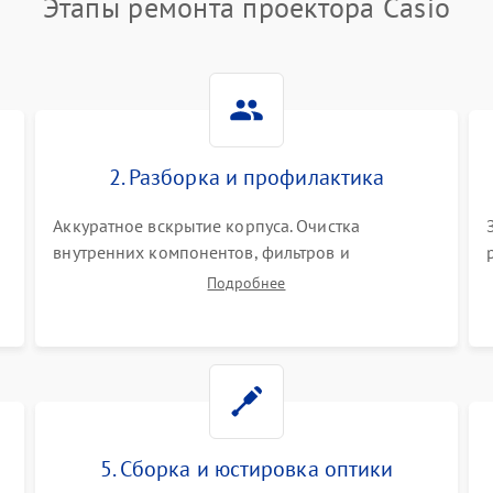
Этапы ремонта проектора Casio
2. Разборка и профилактика
Аккуратное вскрытие корпуса. Очистка
внутренних компонентов, фильтров и
вентиляторов от накопившейся пыли.
Подробнее
Визуальный осмотр блока питания, балласта
лампы и материнской платы на наличие
прогаров или вздутых элементов.
5. Сборка и юстировка оптики