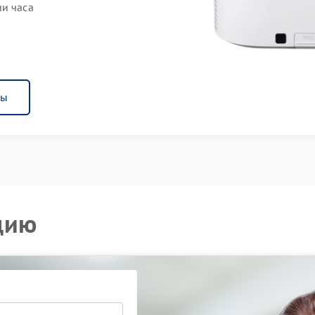
ии часа
ны
цию