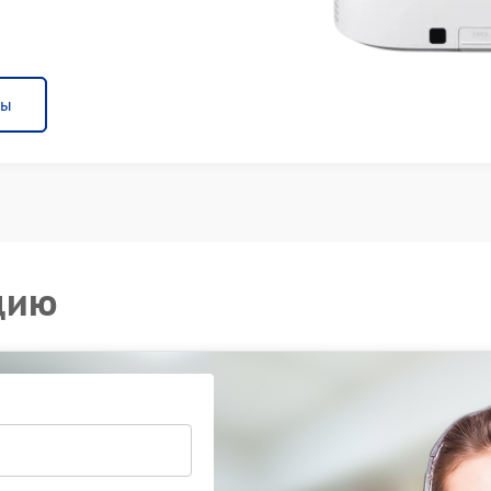
ны
цию