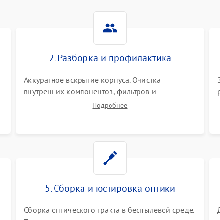
2. Разборка и профилактика
Аккуратное вскрытие корпуса. Очистка
внутренних компонентов, фильтров и
вентиляторов от накопившейся пыли.
Подробнее
Визуальный осмотр блока питания, балласта
лампы и материнской платы на наличие
прогаров или вздутых элементов.
5. Сборка и юстировка оптики
Сборка оптического тракта в беспылевой среде.