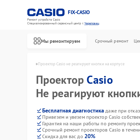
FIX-CASIO
Ремонт устройств Casio
Специализированный cервисный центр г.
Череповец
Мы ремонтируем
Срочный ремонт
Це
в Casio в Череповце
Проектор Casio не реагируют кнопки на корпусе
Проектор
Casio
Ремонт цифровых пианино Casio
Не реагируют кнопк
Бесплатная диагностика
даже при отказ
Привезем и увезем проектор Casio собств
Гарантия на наши работы по ремонту прое
Срочный ремонт проекторов Casio в течен
20%
Скидка для вас до