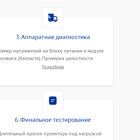
3. Аппаратная диагностика
Замер напряжений на блоке питания и модуле
розжига (балласте). Проверка целостности
цветового колеса (DLP) или поляризаторов (LCD).
Подробнее
Тестирование DMD-чипа, датчиков температуры
и оптопар с помощью мультиметра и
осциллографа.
6. Финальное тестирование
Длительный прогон проектора под нагрузкой