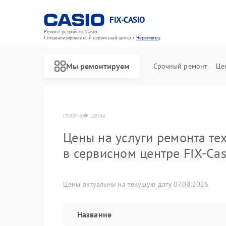
FIX-CASIO
Ремонт устройств Casio
Специализированный cервисный центр г.
Череповец
Мы ремонтируем
Срочный ремонт
Це
главная
цены
Цены на услуги ремонта те
в сервисном центре FIX-Cas
Ремонт цифровых пианино Casio
Цены актуальны на текущую дату 07.08.2026
Название