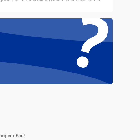
?
тирует Вас!