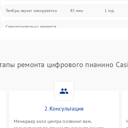
Тембры звучат некорректно
85 мин
1 год
Самопроизвольно меняется
85 мин
1 год
громкость
тапы ремонта цифрового пианино Cas
2. Консультация
Менеджер колл центра позвонит вам,