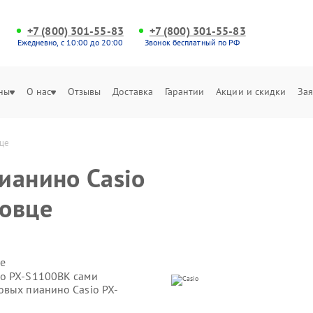
+7 (800) 301-55-83
+7 (800) 301-55-83
Ежедневно, с 10:00 до 20:00
Звонок бесплатный по РФ
ны
О нас
Отзывы
Доставка
Гарантии
Акции и скидки
Зая
вце
ианино Casio
повце
е
io PX-S1100BK сами
овых пианино Casio PX-