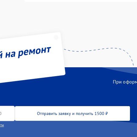
й на ремонт
При оформл
Отправить заявку и получить 1500 ₽
сти