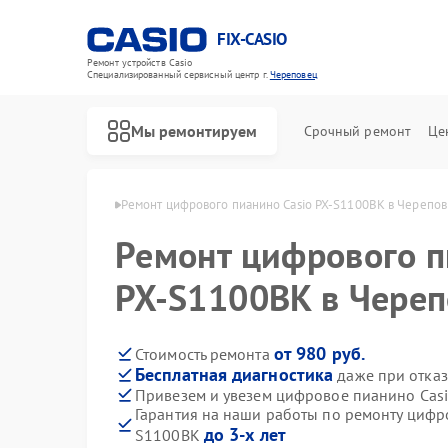
FIX-CASIO
Ремонт устройств Casio
Специализированный cервисный центр г.
Череповец
Мы ремонтируем
Срочный ремонт
Це
 Casio в Череповце
Ремонт цифрового пианино Casio PX-S1100BK в Черепо
Ремонт цифрового п
PX-S1100BK в Чере
от 980 руб.
Стоимость ремонта
Бесплатная диагностика
даже при отказ
Привезем и увезем цифровое пианино Cas
Гарантия на наши работы по ремонту цифр
до 3-х лет
S1100BK