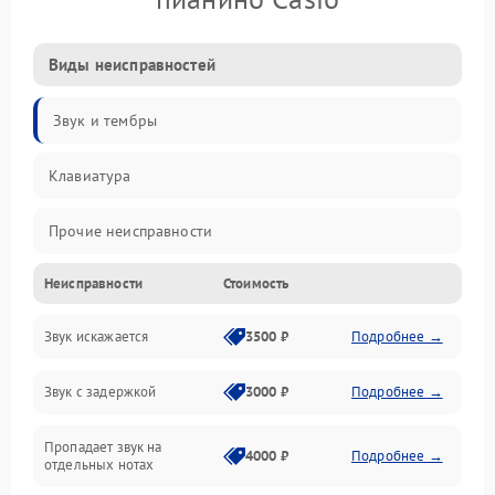
Виды неисправностей
Звук и тембры
Клавиатура
Прочие неисправности
Неисправности
Стоимость
Включение и работа
Звук искажается
3500 ₽
Подробнее →
Управление и электроника
Звук с задержкой
3000 ₽
Подробнее →
Подключения и интерфейсы
Пропадает звук на
Педали и стойка
4000 ₽
Подробнее →
отдельных нотах