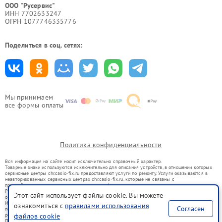
ООО "Русервис"
ИНН 7702633247
ОГРН 1077746335776
Поделиться в соц. сетях:
Мы принимаем
все формы оплаты
Политика конфиденциальности
Вся информация на сайте носит исключительно справочный характер.
Товарные знаки используются исключительно для описания устройств, в отношении которых
сервисные центры chr.casio-fix.ru предоставляют услуги по ремонту. Услуги оказываются в
неавторизованных сервисных центрах chr.casio-fix.ru, которые не связаны с
правообладателями товарных знаков или их официальными представителями.
Ремонт осуществляется для устройств, уже введенных в гражданский оборот в соответствии
Этот сайт использует файлы cookie. Вы можете
со статьей 1487 ГК РФ.
Использование товарных знаков не преследует цели индивидуализации услуг или введения
ознакомиться с
правилами использования
Согласен
потребителей в заблуждение, а служит для информирования о предоставляемых услугах по
ремонту техники указанных брендов.
файлов cookie
Представленная на сайте информация не является публичной офертой, определяемой