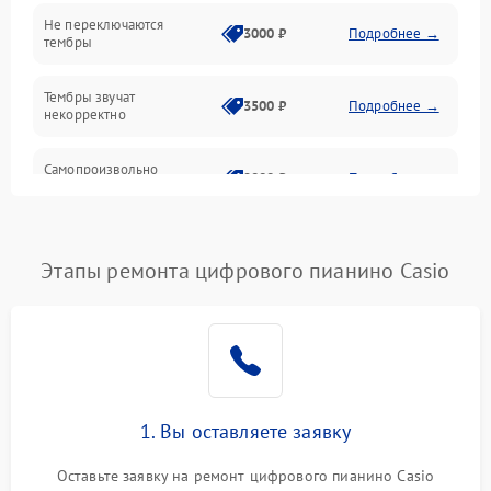
Электроника
Не переключаются
3000 ₽
Подробнее →
тембры
Механические повреждения
Тембры звучат
3500 ₽
Подробнее →
некорректно
Аудио
Самопроизвольно
Оптика
2800 ₽
Подробнее →
меняется громкость
Этапы ремонта цифрового пианино Casio
1. Вы оставляете заявку
Оставьте заявку на ремонт цифрового пианино Casio