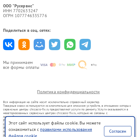
ООО "Русервис"
ИНН 7702633247
ОГРН 1077746335776
Поделиться в соц. сетях:
Мы принимаем
все формы оплаты
Политика конфиденциальности
Вся информация на сайте носит исключительно справочный характер.
Товарные знаки используются исключительно для описания устройств, в отношении которых
сервисные центры chr.casio-fix.ru предоставляют услуги по ремонту. Услуги оказываются в
неавторизованных сервисных центрах chr.casio-fix.ru, которые не связаны с
правообладателями товарных знаков или их официальными представителями.
Ремонт осуществляется для устройств, уже введенных в гражданский оборот в соответствии
Этот сайт использует файлы cookie. Вы можете
со статьей 1487 ГК РФ.
Использование товарных знаков не преследует цели индивидуализации услуг или введения
ознакомиться с
правилами использования
Согласен
потребителей в заблуждение, а служит для информирования о предоставляемых услугах по
ремонту техники указанных брендов.
файлов cookie