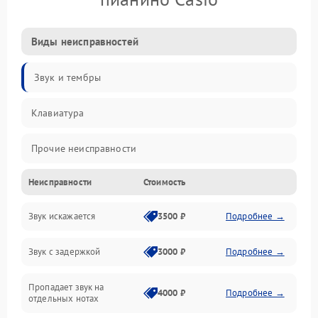
Виды неисправностей
Звук и тембры
Клавиатура
Прочие неисправности
Неисправности
Стоимость
Включение и работа
Звук искажается
3500 ₽
Подробнее →
Управление и электроника
Звук с задержкой
3000 ₽
Подробнее →
Подключения и интерфейсы
Пропадает звук на
Педали и стойка
4000 ₽
Подробнее →
отдельных нотах