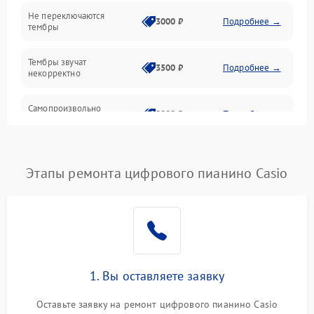
Электроника
Не переключаются
3000 ₽
Подробнее →
тембры
Механические повреждения
Тембры звучат
3500 ₽
Подробнее →
некорректно
Аудио
Самопроизвольно
Оптика
2800 ₽
Подробнее →
меняется громкость
Этапы ремонта цифрового пианино Casio
1. Вы оставляете заявку
Оставьте заявку на ремонт цифрового пианино Casio