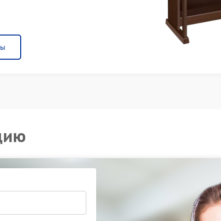
ны
цию