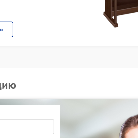
ны
цию