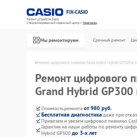
FIX-CASIO
Ремонт устройств Casio
Специализированный cервисный центр г.
Череповец
Мы ремонтируем
Срочный ремонт
Це
 Casio в Череповце
Ремонт цифрового пианино Casio Grand Hybrid GP300 в 
Ремонт цифрового п
Grand Hybrid GP300
от 980 руб.
Стоимость ремонта
Бесплатная диагностика
даже при отказ
Привезем и увезем цифровое пианино Casi
Гарантия на наши работы по ремонту цифр
до 3-х лет
Hybrid GP300