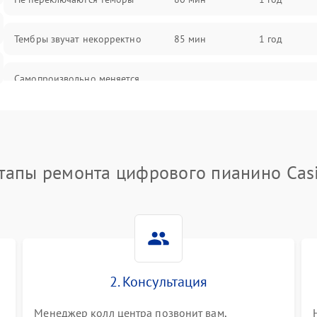
Тембры звучат некорректно
85 мин
1 год
Самопроизвольно меняется
85 мин
1 год
громкость
тапы ремонта цифрового пианино Cas
2. Консультация
Менеджер колл центра позвонит вам,