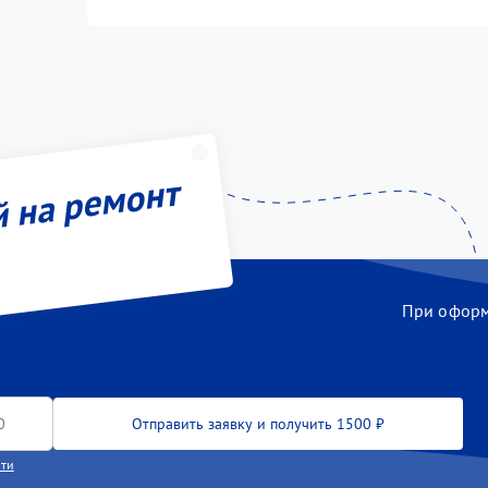
й на ремонт
При оформл
Отправить заявку и получить 1500 ₽
сти