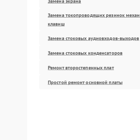
Замена экрана
Замена токопроводящих резинок меха
клавиш
Замена стоковых аудиовходов-выходов
Замена стоковых конденсаторов
Ремонт второстепенных плат
Простой ремонт основной платы