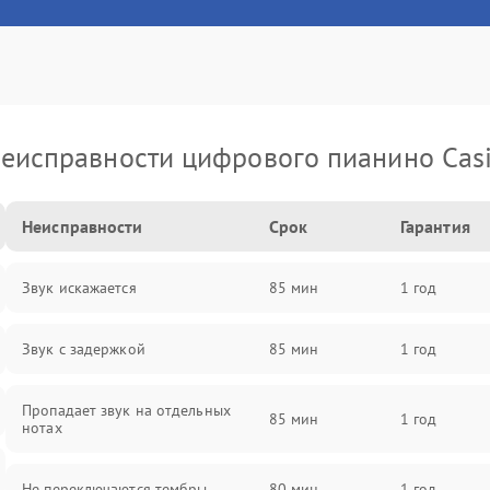
еисправности цифрового пианино Cas
Неисправности
Срок
Гарантия
Звук искажается
85 мин
1 год
Звук с задержкой
85 мин
1 год
Пропадает звук на отдельных
85 мин
1 год
нотах
Не переключаются тембры
80 мин
1 год