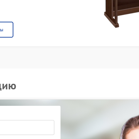
ны
цию