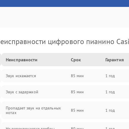
еисправности цифрового пианино Cas
Неисправности
Срок
Гарантия
Звук искажается
85 мин
1 год
Звук с задержкой
85 мин
1 год
Пропадает звук на отдельных
85 мин
1 год
нотах
Не переключаются тембры
80 мин
1 год