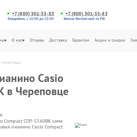
+7 (800) 301-55-83
+7 (800) 301-55-83
Ежедневно, с 10:00 до 20:00
Звонок бесплатный по РФ
ны
О нас
Отзывы
Доставка
Гарантии
Акции и скидки
Зая
в Череповце
ианино Casio
K в Череповце
е
io Compact CDP-S360BK сами
овых пианино Casio Compact