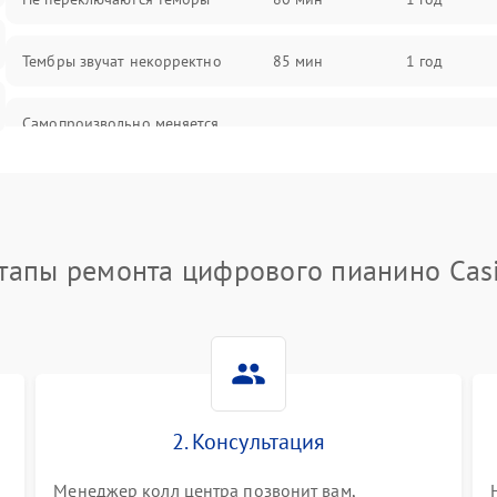
Тембры звучат некорректно
85 мин
1 год
Самопроизвольно меняется
85 мин
1 год
громкость
тапы ремонта цифрового пианино Cas
2. Консультация
Менеджер колл центра позвонит вам,