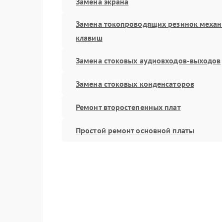
Замена экрана
Замена токопроводящих резинок меха
клавиш
Замена стоковых аудиовходов-выходов
Замена стоковых конденсаторов
Ремонт второстепенных плат
Простой ремонт основной платы