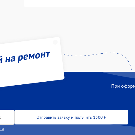
й на ремонт
При оформл
Отправить заявку и получить 1500 ₽
сти