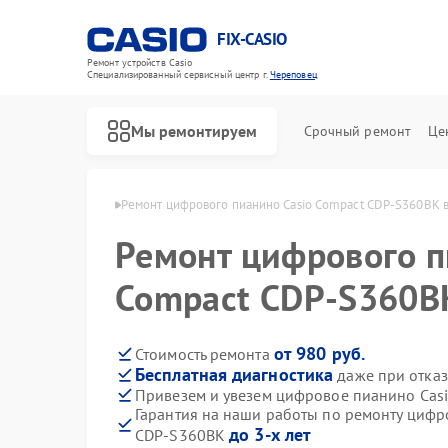
FIX-CASIO
Ремонт устройств Casio
Специализированный cервисный центр г.
Череповец
Мы ремонтируем
Срочный ремонт
Це
 Casio в Череповце
Ремонт цифрового пианино Casio Compact CDP-S360BK 
Ремонт цифрового п
Compact CDP-S360B
от 980 руб.
Стоимость ремонта
Бесплатная диагностика
даже при отказ
Привезем и увезем цифровое пианино Cas
Гарантия на наши работы по ремонту цифр
до 3-х лет
CDP-S360BK