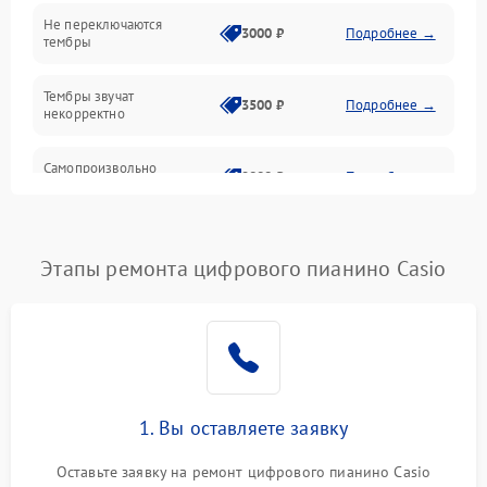
Электроника
Не переключаются
3000 ₽
Подробнее →
тембры
Механические повреждения
Тембры звучат
3500 ₽
Подробнее →
некорректно
Аудио
Самопроизвольно
Оптика
2800 ₽
Подробнее →
меняется громкость
Этапы ремонта цифрового пианино Casio
1. Вы оставляете заявку
Оставьте заявку на ремонт цифрового пианино Casio