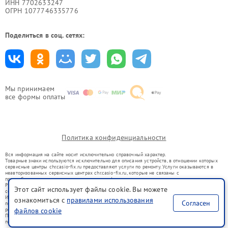
ИНН 7702633247
ОГРН 1077746335776
Поделиться в соц. сетях:
Мы принимаем
все формы оплаты
Политика конфиденциальности
Вся информация на сайте носит исключительно справочный характер.
Товарные знаки используются исключительно для описания устройств, в отношении которых
сервисные центры chr.casio-fix.ru предоставляют услуги по ремонту. Услуги оказываются в
неавторизованных сервисных центрах chr.casio-fix.ru, которые не связаны с
правообладателями товарных знаков или их официальными представителями.
Ремонт осуществляется для устройств, уже введенных в гражданский оборот в соответствии
Этот сайт использует файлы cookie. Вы можете
со статьей 1487 ГК РФ.
Использование товарных знаков не преследует цели индивидуализации услуг или введения
ознакомиться с
правилами использования
Согласен
потребителей в заблуждение, а служит для информирования о предоставляемых услугах по
ремонту техники указанных брендов.
файлов cookie
Представленная на сайте информация не является публичной офертой, определяемой
положениями Статьи 437(2) Гражданского кодекса РФ