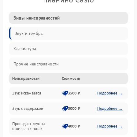
Виды неисправностей
Звук и тембры
Клавиатура
Прочие неисправности
Неисправности
Стоимость
Включение и работа
Звук искажается
3500 ₽
Подробнее →
Управление и электроника
Звук с задержкой
3000 ₽
Подробнее →
Подключения и интерфейсы
Пропадает звук на
Педали и стойка
4000 ₽
Подробнее →
отдельных нотах