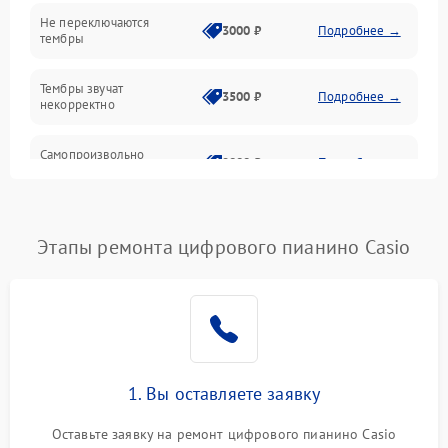
Электроника
Не переключаются
3000 ₽
Подробнее →
тембры
Механические повреждения
Тембры звучат
3500 ₽
Подробнее →
некорректно
Аудио
Самопроизвольно
Оптика
2800 ₽
Подробнее →
меняется громкость
Этапы ремонта цифрового пианино Casio
1. Вы оставляете заявку
Оставьте заявку на ремонт цифрового пианино Casio