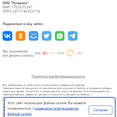
ООО "Русервис"
ИНН 7702633247
ОГРН 1077746335776
Поделиться в соц. сетях:
Мы принимаем
все формы оплаты
Политика конфиденциальности
Вся информация на сайте носит исключительно справочный характер.
Товарные знаки используются исключительно для описания устройств, в отношении которых
сервисные центры chr.casio-fix.ru предоставляют услуги по ремонту. Услуги оказываются в
неавторизованных сервисных центрах chr.casio-fix.ru, которые не связаны с
правообладателями товарных знаков или их официальными представителями.
Ремонт осуществляется для устройств, уже введенных в гражданский оборот в соответствии
Этот сайт использует файлы cookie. Вы можете
со статьей 1487 ГК РФ.
Использование товарных знаков не преследует цели индивидуализации услуг или введения
ознакомиться с
правилами использования
Согласен
потребителей в заблуждение, а служит для информирования о предоставляемых услугах по
ремонту техники указанных брендов.
файлов cookie
Представленная на сайте информация не является публичной офертой, определяемой