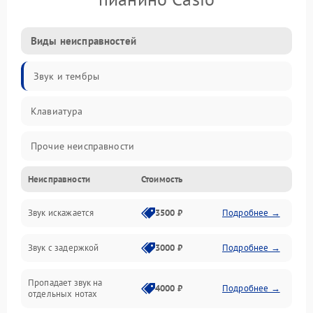
Виды неисправностей
Звук и тембры
Клавиатура
Прочие неисправности
Неисправности
Стоимость
Включение и работа
Звук искажается
3500 ₽
Подробнее →
Управление и электроника
Звук с задержкой
3000 ₽
Подробнее →
Подключения и интерфейсы
Пропадает звук на
Педали и стойка
4000 ₽
Подробнее →
отдельных нотах