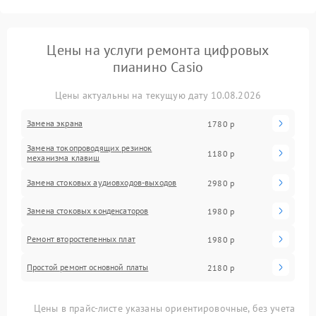
Цены на услуги ремонта цифровых
пианино Casio
Цены актуальны на текущую дату 10.08.2026
Замена экрана
1780 р
Замена токопроводящих резинок
1180 р
механизма клавиш
Замена стоковых аудиовходов-выходов
2980 р
Замена стоковых конденсаторов
1980 р
Ремонт второстепенных плат
1980 р
Простой ремонт основной платы
2180 р
Цены в прайс-листе указаны ориентировочные, без учета