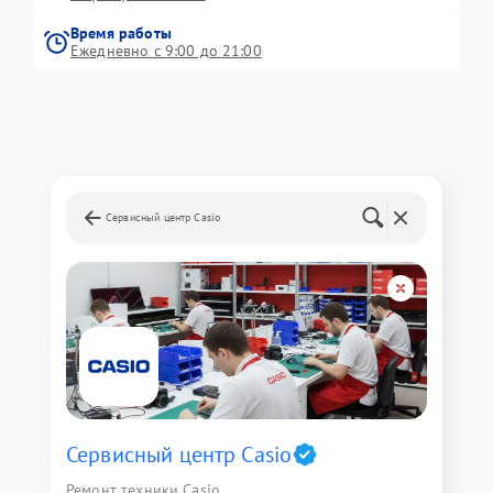
Время работы
Ежедневно с 9:00 до 21:00
Сервисный центр Casio
Сервисный центр Casio
Ремонт техники Casio