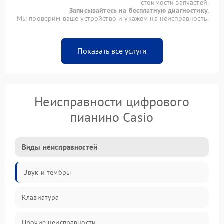
стоимости запчастей.
Записывайтесь на бесплатную диагностику.
Мы проверим ваше устройство и укажем на неисправность.
Показать все услуги
Неисправности цифрового
пианино Casio
Виды неисправностей
Звук и тембры
Клавиатура
Прочие неисправности