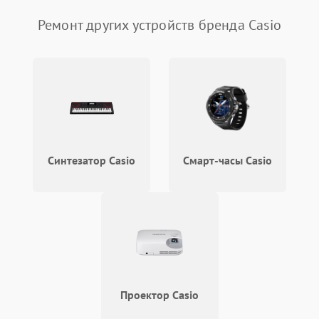
Ремонт других устройств бренда Casio
Синтезатор Casio
Смарт-часы Casio
Проектор Casio