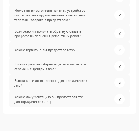
Может ли вместо меня принять устройство
после ремонта другой человек, контактный
телефон которого я предоставлю?
Возможно ли получать обратную связь в
процессе выполнения ремонтных работ?
Какую гарантию вы предоставляете?
В каких районах Череповца располагаются
сервисные центры Casio?
Выполняете ли вы ремонт для юридических
лиц?
Какую документацию вы предоставляете
для юридических лиц?