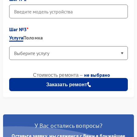
Шаг №3
Услуга
Поломка
не выбрано
Стоимость ремонта –
Заказать ремонт
У Вас остались вопросы?
Оставьте заявку, мы свяжемся с Вами в ближайшее