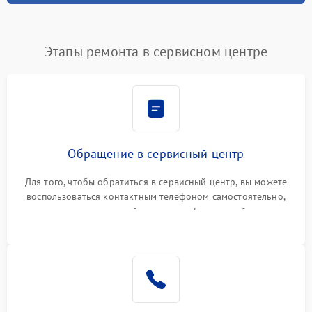
Этапы ремонта в сервисном центре
Обращение в сервисный центр
Для того, чтобы обратиться в сервисный центр, вы можете
воспользоваться контактным телефоном самостоятельно,
или оставить свой номер телефона на сайте