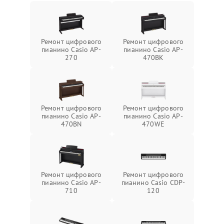
Ремонт цифрового
Ремонт цифрового
пианино Casio AP-
пианино Casio AP-
270
470BK
Ремонт цифрового
Ремонт цифрового
пианино Casio AP-
пианино Casio AP-
470BN
470WE
Ремонт цифрового
Ремонт цифрового
пианино Casio AP-
пианино Casio CDP-
710
120