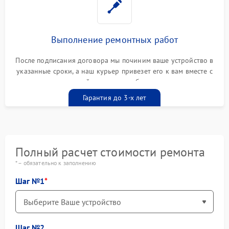
Выполнение ремонтных работ
После подписания договора мы починим ваше устройство в
указанные сроки, а наш курьер привезет его к вам вместе с
гарантийным талоном бесплатно
Гарантия до 3-х лет
Полный расчет стоимости ремонта
* – обязательно к заполнению
Шаг №1
Шаг №2